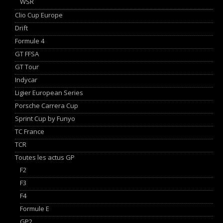
WSR
Clio Cup Europe
Drift
Formule 4
GT FFSA
GT Tour
Indycar
Ligier European Series
Porsche Carrera Cup
Sprint Cup by Funyo
TC France
TCR
Toutes les actus GP
F2
F3
F4
Formule E
GP2