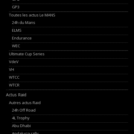
GP3
Toutes les actus Le MANS
24h du Mans
ELMS
Endurance
WEC
Ultimate Cup Series
VdeV
VH
WTCC
WTCR
Actus Raid
Autres actus Raid
24h Off Road
4L Trophy
Abu Dhabi
Andalucia rally