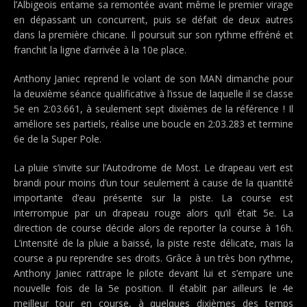
l’Albigeois entame sa remontée avant même le premier virage
en dépassant un concurrent, puis se défait de deux autres
dans la première chicane. Il poursuit sur son rythme effréné et
franchit la ligne d’arrivée à la 10e place.
Anthony Janiec reprend le volant de son MAN dimanche pour
la deuxième séance qualificative à l’issue de laquelle il se classe
5e en 2:03.661, à seulement sept dixièmes de la référence ! Il
améliore ses partiels, réalise une boucle en 2:03.283 et termine
6e de la Super Pole.
La pluie s’invite sur l’Autodrome de Most. Le drapeau vert est
brandi pour moins d’un tour seulement à cause de la quantité
importante d’eau présente sur la piste. La course est
interrompue par un drapeau rouge alors qu’il était 5e. La
direction de course décide alors de reporter la course à 16h.
L’intensité de la pluie a baissé, la piste reste délicate, mais la
course a pu reprendre ses droits. Grâce à un très bon rythme,
Anthony Janiec rattrape le pilote devant lui et s’empare une
nouvelle fois de la 5e position. Il établit par ailleurs le 4e
meilleur tour en course, à quelques dixièmes des temps