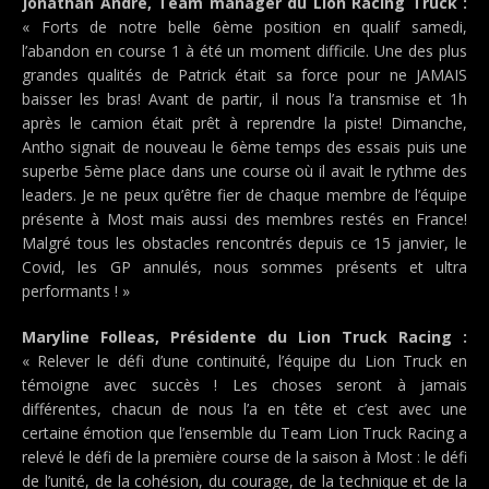
Jonathan André, Team manager du Lion Racing Truck :
« Forts de notre belle 6ème position en qualif samedi,
l’abandon en course 1 à été un moment difficile. Une des plus
grandes qualités de Patrick était sa force pour ne JAMAIS
baisser les bras! Avant de partir, il nous l’a transmise et 1h
après le camion était prêt à reprendre la piste! Dimanche,
Antho signait de nouveau le 6ème temps des essais puis une
superbe 5ème place dans une course où il avait le rythme des
leaders. Je ne peux qu’être fier de chaque membre de l’équipe
présente à Most mais aussi des membres restés en France!
Malgré tous les obstacles rencontrés depuis ce 15 janvier, le
Covid, les GP annulés, nous sommes présents et ultra
performants ! »
Maryline Folleas, Présidente du Lion Truck Racing :
« Relever le défi d’une continuité, l’équipe du Lion Truck en
témoigne avec succès ! Les choses seront à jamais
différentes, chacun de nous l’a en tête et c’est avec une
certaine émotion que l’ensemble du Team Lion Truck Racing a
relevé le défi de la première course de la saison à Most : le défi
de l’unité, de la cohésion, du courage, de la technique et de la