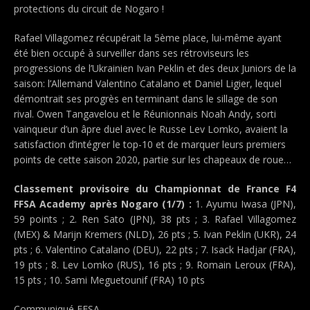
protections du circuit de Nogaro !
Rafael Villagomez récupérait la 5ème place, lui-même ayant
été bien occupé à surveiller dans ses rétroviseurs les
progressions de l’Ukrainien Ivan Peklin et des deux Juniors de la
saison: l’Allemand Valentino Catalano et Daniel Ligier, lequel
démontrait ses progrès en terminant dans le sillage de son
rival. Owen Tangavelou et le Réunionnais Noah Andy, sorti
vainqueur d’un âpre duel avec le Russe Lev Lomko, avaient la
satisfaction d’intégrer le top-10 et de marquer leurs premiers
points de cette saison 2020, partie sur les chapeaux de roue…
Classement provisoire du Championnat de France F4
FFSA Academy après Nogaro (1/7) :
1. Ayumu Iwasa (JPN),
59 points ; 2. Ren Sato (JPN), 38 pts ; 3. Rafael Villagomez
(MEX) & Marijn Kremers (NLD), 26 pts ; 5. Ivan Peklin (UKR), 24
pts ; 6. Valentino Catalano (DEU), 22 pts ; 7. Isack Hadjar (FRA),
19 pts ; 8. Lev Lomko (RUS), 16 pts ; 9. Romain Leroux (FRA),
15 pts ; 10. Sami Meguetounif (FRA) 10 pts
Communiqué FFSA,