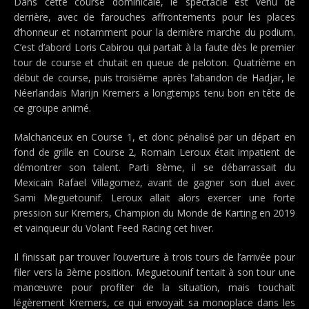
Dans cette course dominicale, le spectacle est venu de
derrière, avec de farouches affrontements pour les places
d’honneur et notamment pour la dernière marche du podium.
C’est d’abord Loris Cabirou qui partait à la faute dès le premier
tour de course et chutait en queue de peloton. Quatrième en
début de course, puis troisième après l’abandon de Hadjar, le
Néerlandais Marijn Kremers a longtemps tenu bon en tête de
ce groupe animé.
Malchanceux en Course 1, et donc pénalisé par un départ en
fond de grille en Course 2, Romain Leroux était impatient de
démontrer son talent. Parti 8ème, il se débarrassait du
Mexicain Rafael Villagomez, avant de gagner son duel avec
Sami Meguetounif. Leroux allait alors exercer une forte
pression sur Kremers, Champion du Monde de Karting en 2019
et vainqueur du Volant Feed Racing cet hiver.
Il finissait par trouver l’ouverture à trois tours de l’arrivée pour
filer vers la 3ème position. Meguetounif tentait à son tour une
manœuvre pour profiter de la situation, mais touchait
légèrement Kremers, ce qui envoyait sa monoplace dans les