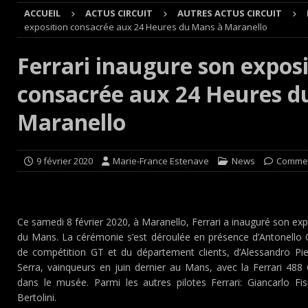
ACCUEIL
ACTUS CIRCUIT
AUTRES ACTUS CIRCUIT
[ 8 août 2026 ]
Morocco Desert Challenge : Road-book r
exposition consacrée aux 24 Heures du Mans à Maranello
[ 8 août 2026 ]
Grand Prix de France Historique : Il aura
Ferrari inaugure son expos
[ 8 août 2026 ]
GT World Challenge : Mercedes-AMG, Pors
consacrée aux 24 Heures d
EUROPE
[ 7 août 2026 ]
De l’annulation du rallye TT Orthez-Béarn
Maranello
9 février 2020
Marie-France Estenave
News
Commen
Ce samedi 8 février 2020, à Maranello, Ferrari a inauguré son e
du Mans. La cérémonie s’est déroulée en présence d’Antonello 
de compétition GT et du département clients, d’Alessandro Pie
Serra, vainqueurs en juin dernier au Mans, avec la Ferrari 48
dans le musée. Parmi les autres pilotes Ferrari: Giancarlo Fis
Bertolini.