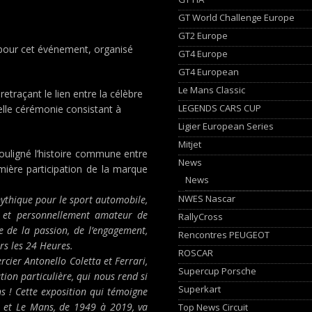
GT World Challenge Europe
GT2 Europe
pour cet événement, organisé
GT4 Europe
GT4 European
Le Mans Classic
retraçant le lien entre la célèbre
LEGENDS CARS CUP
elle cérémonie consistant à
Ligier European Series
Mitjet
ouligné l’histoire commune entre
News
mière participation de la marque
News
NWES Nascar
 mythique pour le sport automobile,
O, et personnellement amateur de
RallyCross
e de la passion, de l’engagement,
Rencontres PEUGEOT
s les 24 Heures.
ROSCAR
ercier Antonello Coletta et Ferrari,
Supercup Porsche
ation particulière, qui nous rend si
Superkart
s ! Cette exposition qui témoigne
ri et Le Mans, de 1949 à 2019, va
Top News Circuit