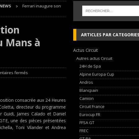
NEWS
Ferrari inaugure son
éalisé par Sébastien Delaunay
EDITO RAID
 lieu à Dijon du 23 au 25 Avril avec HVM Racing
EDITO CIRCUIT
ition
che and Ferrari vie for international glory
GT WORLD CHALLENGE
ARTICLES PAR CATEGORIE
u Mans à
Actus Circuit
, les Cimes sur de bons rails !
EDITO RAID
Autres actus Circuit
24H de Spa
taires fermés
Alpine Europa Cup
Andros
Blancpain
Camion
xposition consacrée aux 24 Heures
Circuit France
Coletta, directeur du programme
r Guidi, James Calado et Daniel
Eurocup FR
8 GTE, une des pièces présentées
FFSA GT
ichella, Toni Vilander et Andrea
FREC
GT FIA