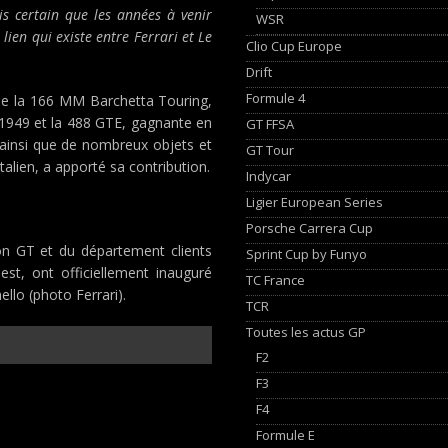
uis certain que les années à venir
WSR
lien qui existe entre Ferrari et Le
Clio Cup Europe
Drift
Formule 4
 de la 166 MM Barchetta Touring,
n 1949 et la 488 GTE, gagnante en
GT FFSA
 ainsi que de nombreux objets et
GT Tour
lien, a apporté sa contribution.
Indycar
Ligier European Series
Porsche Carrera Cup
ion GT et du département clients
Sprint Cup by Funyo
uest, ont officiellement inauguré
TC France
llo (photo Ferrari).
TCR
Toutes les actus GP
F2
F3
F4
Formule E