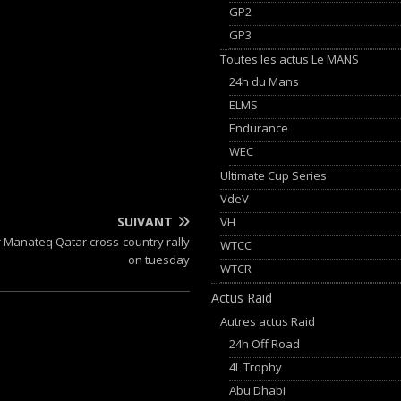
GP2
GP3
Toutes les actus Le MANS
24h du Mans
ELMS
Endurance
WEC
Ultimate Cup Series
VdeV
SUIVANT
VH
or Manateq Qatar cross-country rally
WTCC
on tuesday
WTCR
Actus Raid
Autres actus Raid
24h Off Road
4L Trophy
Abu Dhabi