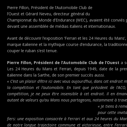
Pierre Fillon, Président de l’Automobile Club de
l’Ouest et Gérard Neveu, directeur général du
Championnat du Monde d’Endurance (WEC), avaient été conviés 
devant une assemblée de médias italiens et internationaux.
Avant de découvrir l’exposition ‘Ferrari et les 24 Heures du Mans’, 
marque italienne et la mythique course d’endurance, la traditionn
couper le ruban s’est tenue.
Pierre Fillon, Président de l’Automobile Club de l’Ouest
a s
Les 24 Heures du Mans et Ferrari, depuis 1949, date de la pre
italienne dans la Sarthe, de son premier succès aussi.
« C’est un plaisir d’être ici avec vous aujourd’hui, dans cet endroit
la compétition et l’automobile. En tant que président de l’AC
compétition, je ne peux être insensible à cet endroit. Il en éman
autant de valeurs qu’au Mans nous partageons, notamment à traver
« Je tiens à rem
pour cette invit
fiers: une exposition consacrée à Ferrari et aux 24 heures du Man
de notre longue trajectoire commune et victorieuse, entre Ferra