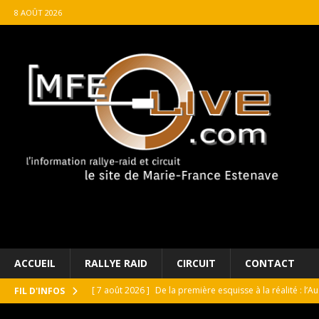
8 AOÛT 2026
ACCUEIL
RALLYE RAID
CIRCUIT
CONTACT
[ 7 août 2026 ]
De la première esquisse à la réalité : l’
FIL D'INFOS
[ 8 août 2026 ]
Avant les Cimes, Mathieu Baumel à la Ba