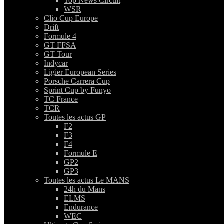
Top News Circuit
WSR
Clio Cup Europe
Drift
Formule 4
GT FFSA
GT Tour
Indycar
Ligier European Series
Porsche Carrera Cup
Sprint Cup by Funyo
TC France
TCR
Toutes les actus GP
F2
F3
F4
Formule E
GP2
GP3
Toutes les actus Le MANS
24h du Mans
ELMS
Endurance
WEC