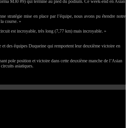
 (Norma M30 #9) qui termine au pied du podium. Ce week-end en Asian
nne stratégie mise en place par l’équipe, nous avons pu étendre notre
 la course. »
circuit est incroyable, très long (7,77 km) mais incroyable. »
pe et des équipes Duqueine qui remportent leur deuxième victoire en
nt pole position et victoire dans cette deuxième manche de l’Asian
ircuits asiatiques.