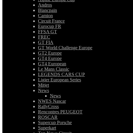
Andros
Blancpain
Camion
Circuit France
Eurocup FR
FFSA GT
FREC
GT FIA
GT World Challenge Europe
GT2 Europe
GT4 Europe
GT4 European
Le Mans Classic
LEGENDS CARS CUP
Ligier European Series
Mitjet
News
News
NWES Nascar
RallyCross
Rencontres PEUGEOT
ROSCAR
Supercup Porsche
Superkart