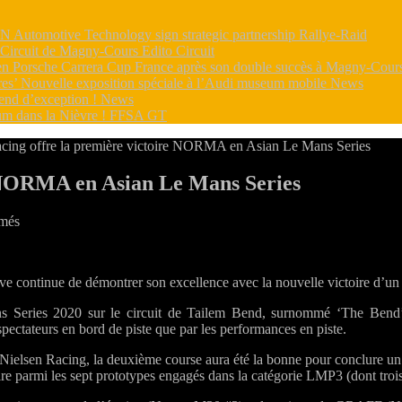
utomotive Technology sign strategic partnership
Rallye-Raid
e Circuit de Magny-Cours
Edito Circuit
s en Porsche Carrera Cup France après son double succès à Magny-Cou
dres’ Nouvelle exposition spéciale à l’Audi museum mobile
News
end d’exception !
News
m dans la Nièvre !
FFSA GT
cing offre la première victoire NORMA en Asian Le Mans Series
e NORMA en Asian Le Mans Series
sur
rmés
Nielsen
Racing
offre
ve continue de démontrer son excellence avec la nouvelle victoire d’
la
première
 Series 2020 sur le circuit de Tailem Bend, surnommé ‘The Bend’, 
victoire
spectateurs en bord de piste que par les performances en piste.
NORMA
en
 Nielsen Racing, la deuxième course aura été la bonne pour conclure 
Asian
ctoire parmi les sept prototypes engagés dans la catégorie LMP3 (dont tr
Le
Mans