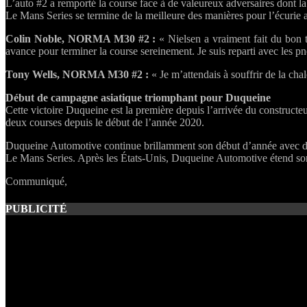
L’auto #2 a remporté la course face à de valeureux adversaires don
Le Mans Series se termine de la meilleure des manières pour l’écurie an
Colin Noble, NORMA M30 #2 :
« Nielsen a vraiment fait du bon t
avance pour terminer la course sereinement. Je suis reparti avec les pneus
Tony Wells, NORMA M30 #2 :
« Je m’attendais à souffrir de la chal
Début de campagne asiatique triomphant pour Duqueine
Cette victoire Duqueine est la première depuis l’arrivée du construct
deux courses depuis le début de l’année 2020.
Duqueine Automotive continue brillamment son début d’année avec des
Le Mans Series. Après les États-Unis, Duqueine Automotive étend son ch
Communiqué,
PUBLICITÉ