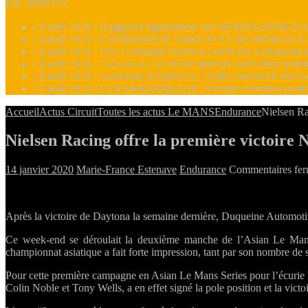
FIL D'INFOS
[ 4 août 2026 ]
Buggyra Organization and WINBO-DONGJIAN A
[ 4 août 2026 ]
Championnat de France FFSA des circuit sur l
[ 4 août 2026 ]
Paul Cauhaupé rejoint le cercle des vainqueur
[ 4 août 2026 ]
‘1-2-4-5-3 : 50 ans de moteurs Audi cinq cylin
[ 4 août 2026 ]
Autocross et SprinCar : Aydie conclut un week-
[ 3 août 2026 ]
GT4 AKKODIS-ASP : Victoire et double podiu
Accueil
Actus Circuit
Toutes les actus Le MANS
Endurance
Nielsen Ra
Nielsen Racing offre la première victoir
14 janvier 2020
Marie-France Estenave
Endurance
Commentaires fe
Après la victoire de Daytona la semaine dernière, Duqueine Automoti
Ce week-end se déroulait la deuxième manche de l’Asian Le Mans
championnat asiatique a fait forte impression, tant par son nombre de 
Pour cette première campagne en Asian Le Mans Series pour l’écurie
Colin Noble et Tony Wells, a en effet signé la pole position et la vi