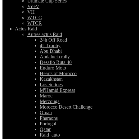
Ultimate Cup Series
VdeV
VH
WTCC
WTCR
Actus Raid
Autres actus Raid
24h Off Road
4L Trophy
Abu Dhabi
Andalucia rally
Desafio Ruta 40
Enduro Moto
Hearts of Morocco
Kazakhstan
Los Sertoes
M'Hamid Express
Maroc
Merzouga
Morocco Desert Challenge
Oman
Pharaons
Portugal
Qatar
Raid_auto