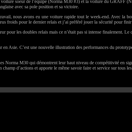
t la voiture soeur de l’équipe (Norma M30 #3) et la voiture du GRAFF
Series
glaise avec sa pole position et sa victoire.
ravail, nous avons eu une voiture rapide tout le week-end. Avec la bo
 froids pour le dernier relais et j’ai préféré jouer la sécurité pour finir
eur pour les doubles relais mais ce n’était pas si intense finalement. Le 
eur en Asie. C’est une nouvelle illustration des performances du prototy
 Norma M30 qui démontrent leur haut niveau de compétitivité en signa
amp d’actions et apporte le même savoir faire et service sur tous les c