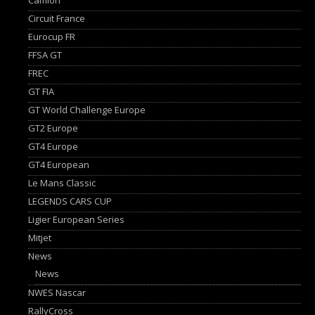
Circuit France
Eurocup FR
FFSA GT
FREC
GT FIA
GT World Challenge Europe
GT2 Europe
GT4 Europe
GT4 European
Le Mans Classic
LEGENDS CARS CUP
Ligier European Series
Mitjet
News
News
NWES Nascar
RallyCross