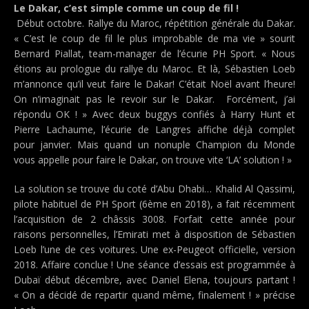
Le Dakar, c’est simple comme un coup de fil !
Début octobre. Rallye du Maroc, répétition générale du Dakar.
« C’est le coup de fil le plus improbable de ma vie » sourit
Bernard Piallat, team-manager de l’écurie PH Sport. « Nous
étions au prologue du rallye du Maroc. Et là, Sébastien Loeb
m’annonce qu’il veut faire le Dakar! C’était Noël avant l’heure!
On n’imaginait pas le revoir sur le Dakar. Forcément, j’ai
répondu OK ! » Avec deux buggys confiés à Harry Hunt et
Pierre Lachaume, l’écurie de Langres affiche déjà complet
pour janvier. Mais quand un nonuple Champion du Monde
vous appelle pour faire le Dakar, on trouve vite ‘LA’ solution ! »
La solution se trouve du coté d’Abu Dhabi… Khalid Al Qassimi,
pilote habituel de PH Sport (6ème en 2018), a fait récemment
l’acquisition de 2 châssis 3008. Forfait cette année pour
raisons personnelles, l’Emirati met à disposition de Sébastien
Loeb l’une de ces voitures. Une ex-Peugeot officielle, version
2018. Affaire conclue ! Une séance d’essais est programmée à
Dubaï début décembre, avec Daniel Elena, toujours partant !
« On a décidé de repartir quand même, finalement ! » précise