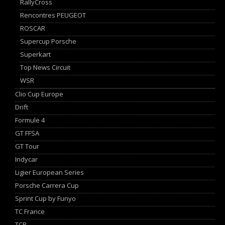
RallyCross
Rencontres PEUGEOT
ROSCAR
Supercup Porsche
Superkart
Top News Circuit
WSR
Clio Cup Europe
Drift
Formule 4
GT FFSA
GT Tour
Indycar
Ligier European Series
Porsche Carrera Cup
Sprint Cup by Funyo
TC France
TCR