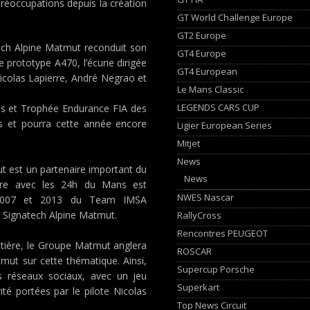
préoccupations depuis la création
GT World Challenge Europe
GT2 Europe
tech Alpine Matmut reconduit son
GT4 Europe
rototype A470, l’écurie dirigée
GT4 European
icolas Lapierre, André Negrao et
Le Mans Classic
LEGENDS CARS CUP
ns et Trophée Endurance FIA des
s et pourra cette année encore
Ligier European Series
Mitjet
News
ut est un partenaire important du
News
ire avec les 24h du Mans est
NWES Nascar
en 2007 et 2013 du Team IMSA
Signatech Alpine Matmut.
RallyCross
Rencontres PEUGEOT
outière, le Groupe Matmut anglera
ROSCAR
mut sur cette thématique. Ainsi,
Supercup Porsche
s réseaux sociaux, avec un jeu
Superkart
té portées par le pilote Nicolas
Top News Circuit