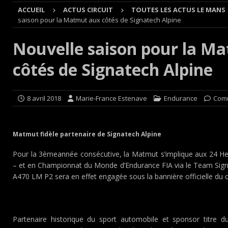
ACCUEIL
ACTUS CIRCUIT
TOUTES LES ACTUS LE MANS
[ 4 août 2026 ]
Buggyra Organization and WINBO-DONGJI
saison pour la Matmut aux côtés de Signatech Alpine
[ 4 août 2026 ]
Championnat de France FFSA des circuit 
Nouvelle saison pour la M
[ 4 août 2026 ]
Paul Cauhaupé rejoint le cercle des va
côtés de Signatech Alpine
Cours
EDITO CIRCUIT
[ 7 août 2026 ]
De l’annulation du rallye TT Orthez-Béarn
8 avril 2018
Marie-France Estenave
Endurance
Comm
Matmut fidèle partenaire de Signatech Alpine
Pour la 3èmeannée consécutive, la Matmut s’implique aux 24 He
– et en Championnat du Monde d’Endurance FIA via le Team Sign
A470 LM P2 sera en effet engagée sous la bannière officielle du 
Partenaire historique du sport automobile et sponsor titre