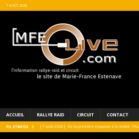
7 AOÛT 2026
ACCUEIL
RALLYE RAID
CIRCUIT
CONTACT
[ 7 août 2026 ]
De la première esquisse à la réalité : l’
FIL D'INFOS
[ 7 août 2026 ]
GT4 France Joran Leneutre à Magny-Cours