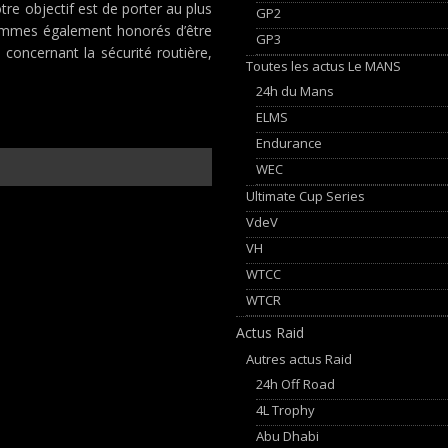
re objectif est de porter au plus
GP2
sommes également honorés d’être
GP3
concernant la sécurité routière,
Toutes les actus Le MANS
24h du Mans
ELMS
Endurance
WEC
Ultimate Cup Series
VdeV
VH
WTCC
WTCR
Actus Raid
Autres actus Raid
24h Off Road
4L Trophy
Abu Dhabi