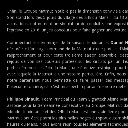
Enfin, le Groupe Matmut n’oublie pas la dimension conviviale dans
Son stand lors des 5 jours du village des 24h du Mans – du 13 a
animations, notamment un simulateur de conduite, une expositi
l’épreuve en 2016, un jeu concours pour faire gagner une voiture 
Commentant le démarrage de la saison d’endurance,
Daniel H
déclaré : « L’ancrage normand de la Matmut d’une part et d’Alpi
rapprochement et pour cette troisième saison ensemble, c’es
réjouit de voir ses couleurs portées sur les circuits par un 
particulièrement les 24h du Mans, une épreuve mythique pour t
avec laquelle la Matmut a une histoire particulière. Enfin, no
notre partenariat nous permette de faire passer des messa
l’insécurité routière, car c’est un aspect important de notre métier
Philippe Sinault
, Team Principal du Team Signatech Alpine Matmu
associé pour la 3èmeannée consécutive au Groupe Matmut da
Monde d’endurance et des 24h du Mans est une vraie fierté pour 
Matmut ont écrit parmi les plus belles pages du sport automob
heures du Mans. Nous avons réuni tous les éléments techniques