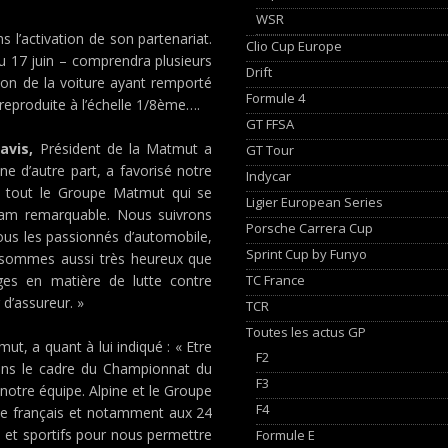
WSR
 l’activation de son partenariat.
Clio Cup Europe
u 17 juin – comprendra plusieurs
Drift
on de la voiture ayant remporté
Formule 4
reproduite à l’échelle 1/8ème….
GT FFSA
avis,
Président de la Matmut a
GT Tour
ne d’autre part, a favorisé notre
Indycar
t tout le Groupe Matmut qui se
Ligier European Series
Team remarquable. Nous suivrons
Porsche Carrera Cup
ous les passionnés d’automobile,
Sprint Cup by Funyo
us sommes aussi très heureux que
TC France
ges en matière de lutte contre
 d’assureur. »
TCR
Toutes les actus GP
t, a quant à lui indiqué : « Etre
F2
ns le cadre du Championnat du
F3
notre équipe. Alpine et le Groupe
F4
ile français et notamment aux 24
 et sportifs pour nous permettre
Formule E