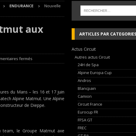
ENDURANCE
Nouvelle
AN Automotive Technology sign strategic partnership
RALLYE-RAID
sur le Circuit de Magny-Cours
EDITO CIRCUIT
atmut aux
inqueurs en Porsche Carrera Cup France après son double succès à Magny-
ARTICLES PAR CATEGORIE
Actus Circuit
, les Cimes sur de bons rails !
EDITO RAID
Autres actus Circuit
entaires fermés
24H de Spa
Alpine Europa Cup
Andros
Blancpain
ures du Mans – les 16 et 17 juin
Camion
atech Alpine Matmut. Une Alpine
Circuit France
constructeur de Dieppe.
Eurocup FR
FFSA GT
FREC
 du team, le Groupe Matmut axe
GT FIA