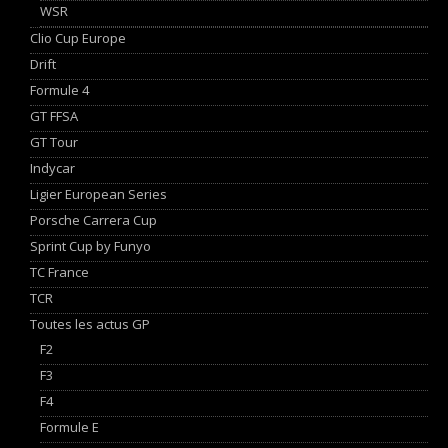
WSR
Clio Cup Europe
Drift
Formule 4
GT FFSA
GT Tour
Indycar
Ligier European Series
Porsche Carrera Cup
Sprint Cup by Funyo
TC France
TCR
Toutes les actus GP
F2
F3
F4
Formule E