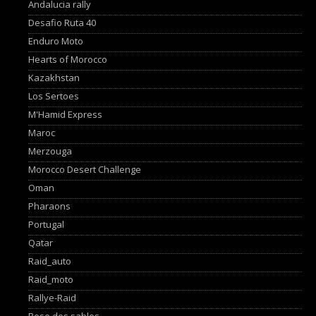
Andalucia rally
Desafio Ruta 40
Enduro Moto
Hearts of Morocco
Kazakhstan
Los Sertoes
M'Hamid Express
Maroc
Merzouga
Morocco Desert Challenge
Oman
Pharaons
Portugal
Qatar
Raid_auto
Raid_moto
Rallye-Raid
Rose des sables