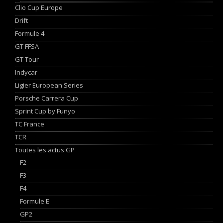
Clio Cup Europe
Drift
Formule 4
GT FFSA
GT Tour
Indycar
Ligier European Series
Porsche Carrera Cup
Sprint Cup by Funyo
TC France
TCR
Toutes les actus GP
F2
F3
F4
Formule E
GP2