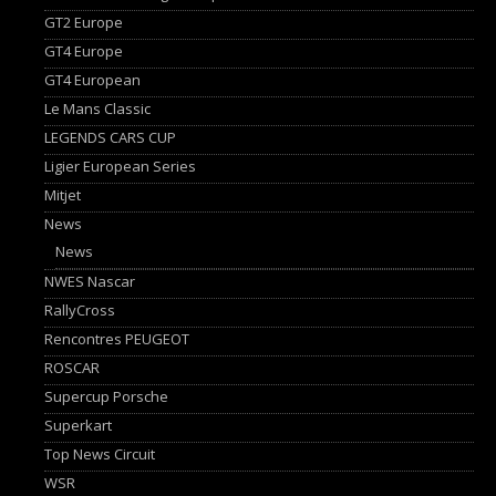
GT2 Europe
GT4 Europe
GT4 European
Le Mans Classic
LEGENDS CARS CUP
Ligier European Series
Mitjet
News
News
NWES Nascar
RallyCross
Rencontres PEUGEOT
ROSCAR
Supercup Porsche
Superkart
Top News Circuit
WSR