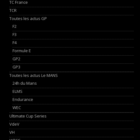
TC France
TCR
Toutes les actus GP
F2
F3
F4
Formule E
GP2
GP3
Toutes les actus Le MANS
24h du Mans
ELMS
Endurance
WEC
Ultimate Cup Series
VdeV
VH