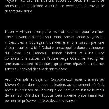
Toyota Hilux. Leur série de cinq succès consécutifs en 2016 se
poursuit par la victoire à Dubai ce week-end, à travers le
désert d’Al-Qudra.
Naser Al-Attiyah a remporté les trois secteurs pour terminer
14’57’’ devant le pilote d’Abu Dhabi, Sheikh Khalid Al-Qassimi.
« C’est très encourageant de démarrer une saison par une
victoire, surtout à ici à Dubai », a expliqué le double vainqueur
du Dakar. Les Français Ronan Chabot et Gilles Pillot
complètent le succès de l’écurie belge Overdrive Racing, en
terminant au pied du podium, après avoir dépassé le Tchèque
Miroslav Zapletal dans la dernière étape.
Aron Domzala et Szymon Gospodarczyk étaient arrivés au
Moyen-Orient dans la peau de leaders au classement général,
après leur succès en République de Karelia en Russie le mois
dernier sur Overdrive Toyota. Leur sixième place finale leur
permet de préserver la tête, devant Al-Attiyah.