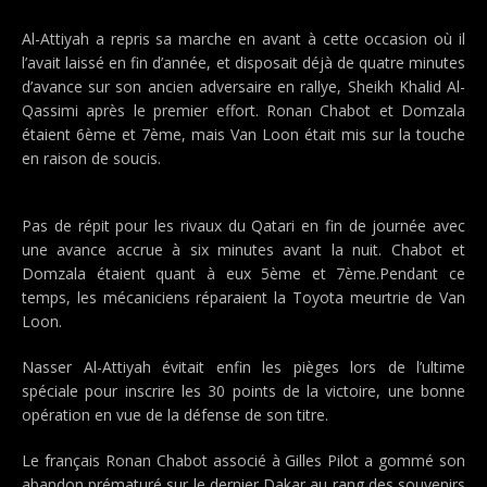
Al-Attiyah a repris sa marche en avant à cette occasion où il
l’avait laissé en fin d’année, et disposait déjà de quatre minutes
d’avance sur son ancien adversaire en rallye, Sheikh Khalid Al-
Qassimi après le premier effort. Ronan Chabot et Domzala
étaient 6ème et 7ème, mais Van Loon était mis sur la touche
en raison de soucis.
Pas de répit pour les rivaux du Qatari en fin de journée avec
une avance accrue à six minutes avant la nuit. Chabot et
Domzala étaient quant à eux 5ème et 7ème.Pendant ce
temps, les mécaniciens réparaient la Toyota meurtrie de Van
Loon.
Nasser Al-Attiyah évitait enfin les pièges lors de l’ultime
spéciale pour inscrire les 30 points de la victoire, une bonne
opération en vue de la défense de son titre.
Le français Ronan Chabot associé à Gilles Pilot a gommé son
abandon prématuré sur le dernier Dakar au rang des souvenirs