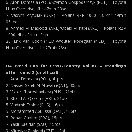
6. Aron Domzala (POL)/Szymon Gospodarczyk (POL) – Toyota
Hilux Overdrive, 4hr 47min 23sec
7. Vadym Prytuliak (UKR) – Polaris RZR 1000 T3, 4hr 49min
06sec
8. Ahmed Al-Maqoodi (ARE)/Obaid Al-Kitbi (ARE) – Polaris RZR
1000, 4hr 49min 15sec
20. Erik Van Loon (NED)/Wouter Rosegaar (NED) – Toyota
Hilux Overdrive 11hr 27min 23sec
FIA World Cup for Cross-Country Rallies – standings
after round 2 (unofficial):
1. Aron Domzala (POL), 41pts
2. Nasser Saleh Al-Attiyah (QAT), 30pts
3. Viktor Khoroshavtsev (RUS), 21pts
3. Khalid Al-Qassimi (ARE), 21pts
5. Vladimir Frolov (RUS), 16pts
5. Mohammed Abu Issa (QAT), 16pts
7. Ronan Chabot (FRA), 15pts
7. Yasir Saeidan (SAU), 15pts
9. Miroslav Zapletal (CZE), 12pts