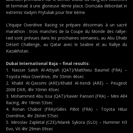
et terminait à une glorieuse 4ème place. Domzala débordait in
extremis Vadym Prytuliak pour finir 6ème.
L’équipe Overdrive Racing se prépare désormais à un sacré
marathon : trois manches de la Coupe du Monde des rallye-
raid sont prévues dans les prochaines semaines, au Abu Dhabi
Désert Challenge, au Qatar avec le Sealine et au Rallye du
Kazakhstan.
Dubai International Baja – final results:
1. Nasser Saleh Al-Attiyah (QAT)/Matthieu Baumel (FRA) –
Toyota Hilux Overdrive, 3hr 55min 46sec
2. Khalid Al-Qassimi (ARE)/Khalid Al-Kendi (ARE) – Peugeot
2008 DKR, 4hr 10min 43sec
3. Mohammed Abu Issa (QAT)/Xavier Panseri (FRA) – Mini All4
Racing, 4hr 18min 53sec
4. Ronan Chabot (FRA)/Gilles Pillot (FRA) – Toyota Hilux
Overdrive, 4hr 26min 57sec
5. Miroslav Zapletal (CZE)/Marek Sykora (SLO) – Hummer H3
Evo, VII 4hr 29min 09sec