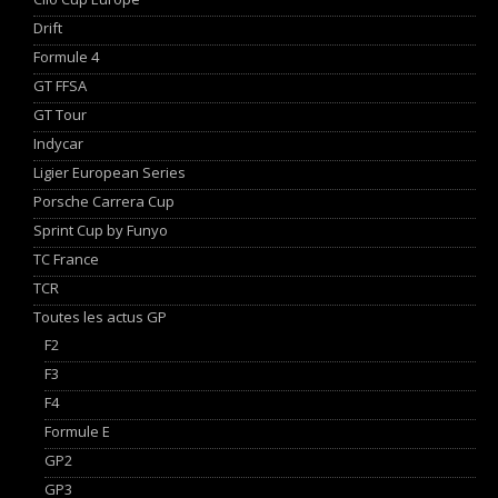
Drift
Formule 4
GT FFSA
GT Tour
Indycar
Ligier European Series
Porsche Carrera Cup
Sprint Cup by Funyo
TC France
TCR
Toutes les actus GP
F2
F3
F4
Formule E
GP2
GP3