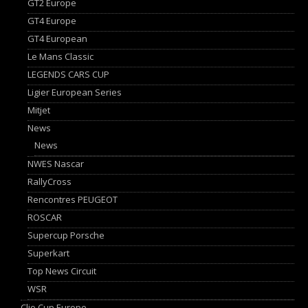
GT2 Europe
GT4 Europe
GT4 European
Le Mans Classic
LEGENDS CARS CUP
Ligier European Series
Mitjet
News
News
NWES Nascar
RallyCross
Rencontres PEUGEOT
ROSCAR
Supercup Porsche
Superkart
Top News Circuit
WSR
Clio Cup Europe