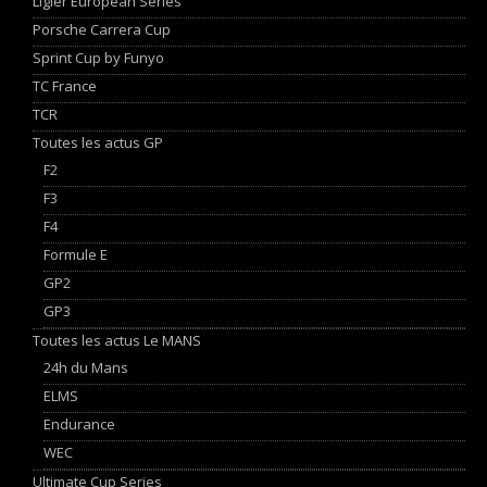
Ligier European Series
Porsche Carrera Cup
Sprint Cup by Funyo
TC France
TCR
Toutes les actus GP
F2
F3
F4
Formule E
GP2
GP3
Toutes les actus Le MANS
24h du Mans
ELMS
Endurance
WEC
Ultimate Cup Series