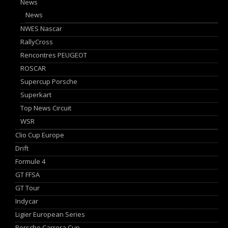
News
News
NWES Nascar
RallyCross
Rencontres PEUGEOT
ROSCAR
Supercup Porsche
Superkart
Top News Circuit
WSR
Clio Cup Europe
Drift
Formule 4
GT FFSA
GT Tour
Indycar
Ligier European Series
Porsche Carrera Cup