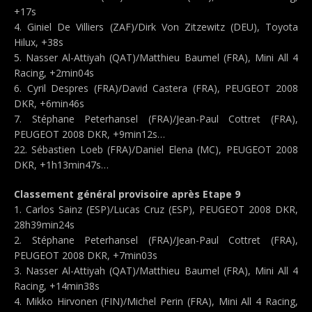
+17s
4. Giniel De Villiers (ZAF)/Dirk Von Zitzewitz (DEU), Toyota
Hilux, +38s
5. Nasser Al-Attiyah (QAT)/Matthieu Baumel (FRA), Mini All 4
Racing, +2min04s
6. Cyril Despres (FRA)/David Castera (FRA), PEUGEOT 2008
DKR, +6min46s
7. Stéphane Peterhansel (FRA)/Jean-Paul Cottret (FRA),
PEUGEOT 2008 DKR, +9min12s…
22. Sébastien Loeb (FRA)/Daniel Elena (MC), PEUGEOT 2008
DKR, +1h13min47s…
Classement général provisoire après Etape 9
1. Carlos Sainz (ESP)/Lucas Cruz (ESP), PEUGEOT 2008 DKR,
28h39min24s
2. Stéphane Peterhansel (FRA)/Jean-Paul Cottret (FRA),
PEUGEOT 2008 DKR, +7min03s
3. Nasser Al-Attiyah (QAT)/Matthieu Baumel (FRA), Mini All 4
Racing, +14min38s
4. Mikko Hirvonen (FIN)/Michel Perin (FRA), Mini All 4 Racing,