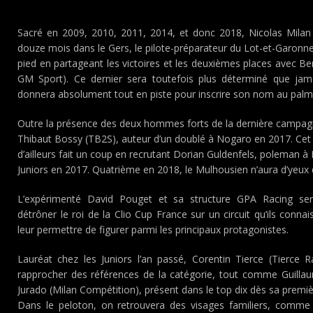
Sacré en 2009, 2010, 2011, 2014, et donc 2018, Nicolas Milan r
douze mois dans le Gers, le pilote-préparateur du Lot-et-Garon
pied en partageant les victoires et les deuxièmes places avec B
GM Sport). Ce dernier sera toutefois plus déterminé que jam
donnera absolument tout en piste pour inscrire son nom au palm
Outre la présence des deux hommes forts de la dernière campagn
Thibaut Bossy (TB2S), auteur d’un doublé à Nogaro en 2017. Cet 
d’ailleurs fait un coup en recrutant Dorian Guldenfels, poleman 
Juniors en 2017. Quatrième en 2018, le Mulhousien n’aura d’yeux q
L’expérimenté David Pouget et sa structure GPA Racing se
détrôner le roi de la Clio Cup France sur un circuit qu’ils conna
leur permettre de figurer parmi les principaux protagonistes.
Lauréat chez les Juniors l’an passé, Corentin Tierce (Tierce 
rapprocher des références de la catégorie, tout comme Guillau
Jurado (Milan Compétition), présent dans le top dix dès sa premiè
Dans le peloton, on retrouvera des visages familiers, comm