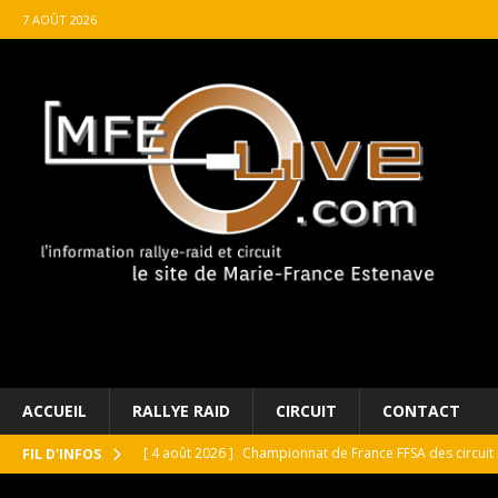
7 AOÛT 2026
ACCUEIL
RALLYE RAID
CIRCUIT
CONTACT
[ 4 août 2026 ]
Championnat de France FFSA des circuit 
FIL D'INFOS
[ 4 août 2026 ]
Paul Cauhaupé rejoint le cercle des va