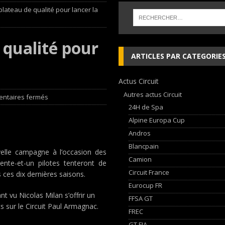
plateau de qualité pour lancer la
 cylindres’ Nouvelle exposition spéciale à l’Audi museum mobile
NEWS
 qualité pour
 week-end d’exception !
NEWS
ARTICLES PAR CATEGORIE
dium dans la Nièvre !
FFSA GT
Actus Circuit
AN Automotive Technology sign strategic partnership
RALLYE-RAID
Autres actus Circuit
ntaires fermés
24H de Spa
Alpine Europa Cup
Andros
Blancpain
velle campagne à l’occasion des
Camion
nte-et-un pilotes tenteront de
Circuit France
 ces dix dernières saisons.
Eurocup FR
t vu Nicolas Milan s’offrir un
FFSA GT
s sur le Circuit Paul Armagnac.
FREC
GT FIA