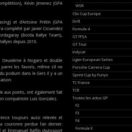
ompétition), Kévin Jimenez (GPA
WSR
Clio Cup Europe
Drift
acing) et d’Antoine Prétin (GPA
ra complété par Javier Cicuendez
Formule 4
Bordagaray (Borda Rallye Team),
GT FFSA
Rallyes depuis 2010.
GT Tour
Indycar
Ligier European Series
e. Deuxième à Nogaro et double
 parmi les favoris, même s’il ne
Porsche Carrera Cup
du podium dans le Gers il y a un
Sprint Cup by Funyo
saison.
TC France
TCR
e aux points, ont également fait
Toutes les actus GP
n compatriote Luis Gonzalez.
F2
F3
rence toujours aussi relevée et
F4
 couronne perdue l’an dernier.
Formule E
 et Emmanuel Raffin (Autosport