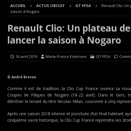
ACCUEIL
ACTUS CIRCUIT
GT FFSA
Renault Clio: Un 
Cours
EDITO CIRCUIT
saison à Nogaro
[ 4 août 2026 ]
‘1-2-4-5-3 : 50 ans de moteurs Audi cinq
Renault Clio: Un plateau de
[ 4 août 2026 ]
Autocross et SprinCar : Aydie conclut un
lancer la saison à Nogaro
[ 3 août 2026 ]
GT4 AKKODIS-ASP : Victoire et double po
[ 4 août 2026 ]
Buggyra Organization and WINBO-DONGJI
16 avril 2019
Marie-France Estenave
GT FFSA
Comme
© André Breton
Comme il est de tradition, la Clio Cup France ouvrira sa nou
Coupes de Pâques de Nogaro (18-22 avril). Dans le Gers, tre
détrôner le tenant du titre Nicolas Milan, couronné à cinq reprises
Après une saison 2018 intense et ponctuée d’un final haletant ayan
cinquième sacre historique, la Clio Cup France reprendra ses droit