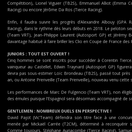
Compétition), Lionel Viguier (TB2S), Emmanuel Alliot (Emma C
Racing) ou encore Jérôme Da Ros (Tierce Racing).
Enfin, il faudra suivre les progrès d’Alexandre Albouy (GPA R
Racing), dans le rythme dès leurs débuts en 2018. Le peloton se
(Team VRT), Jean-Philippe Laurent (Autosport GP) et Jérémy 
davantage habitué à faire briller les Clio en Coupe de France des 
JUNIORS : TOUT EST OUVERT !
Cinq hommes se sont inscrits pour succéder à Corentin Tierc
vainqueur au Castellet, Edwin Traynard (Autosport GP) figurera
devra pas sous-estimer Loïc Brondeau (TB2S), passé tout près 
an, ou Antoine Prenveille (Team Prenveille), nouveau venu cette 
Les performances de Marc De Fulgencio (Team VRT), non éligibl
des émules puisque l’Espagnol sera désormais accompagné de so
GENTLEMEN : NOMBREUX DUELS EN PERSPECTIVE !
David Pajot (Vic’Team) défendra son titre face à une concur
menée par Mickaël Carrée (T2CM), déterminé à reconquérir sa
Comme toujours, Stéphane Auriacombe (Tierce Racing), Samuel