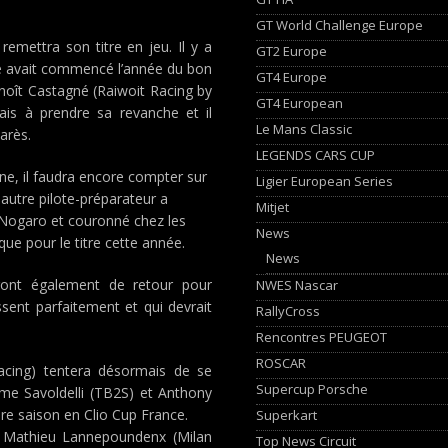
GT World Challenge Europe
emettra son titre en jeu. Il y a
GT2 Europe
ne avait commencé l’année du bon
GT4 Europe
enoît Castagné (Raiwoit Racing by
GT4 European
ais à prendre sa revanche et il
Le Mans Classic
arès.
LEGENDS CARS CUP
e, il faudra encore compter sur
Ligier European Series
autre pilote-préparateur a
Mitjet
à Nogaro et couronné chez les
News
ue pour le titre cette année.
News
ront également de retour pour
NWES Nascar
issent parfaitement et qui devrait
RallyCross
Rencontres PEUGEOT
ROSCAR
Racing) tentera désormais de se
Supercup Porsche
me Savoldelli (TB2S) et Anthony
re saison en Clio Cup France.
Superkart
e Mathieu Lannepoundenx (Milan
Top News Circuit