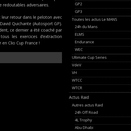
GP2
e redoutables adversaires.
GP3
 leur retour dans le peloton avec
Toutes les actus Le MANS
 David Quichante (Autosport GP).
24h du Mans
dent, ce dernier a été coaché par
ELMS
tous les exercices d’extraction
Endurance
r en Clio Cup France !
WEC
Ultimate Cup Series
VdeV
VH
WTCC
WTCR
Actus Raid
Autres actus Raid
24h Off Road
4L Trophy
Abu Dhabi