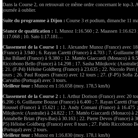
Dans la Course 2, on retrouvait ce même ordre concernant le top-3. A
journée à oublier.
Suite du programme à Dijon :
Course 3 et podium, dimanche 11 ma
Séance de qualification :
1. Munoz 1:16.560 ; 2. Maassen 1:16.623 ; 3
1:17.068 ; 10. Sato 1:17.181…
Classement de la Course 1 :
1. Alexandre Munoz (France) avec 18 to
(France) à 3.940 ; 6. Rayan Caretti (France) à 4.703 ; 7. Guillaume 
Lisa Billard (France) à 9.380 ; 12. Mattéo Giaccardi (Monaco) à 9.
Riccobono Bello (France) à 14.298 ; 17. Sasha Milojkovic (Australie)
; 21. (F-P4) Héloïse Goldberg (France) à 23.635 ; 22. Niccolo Pirri 
tours ; 26. Paul Roques (France) avec 12 tours ; 27. (F-P5) Sofia Z
Carvalho (Portugal) avec 3 tours.
Meilleur tour :
Munoz en 1:16.658 (moy. 178,5 km/h)
Classement de la Course 2 :
1. Arthur Dorison (France) avec 20 tour
6.206 ; 6. Guillaume Bouzar (France) à 6.400 ; 7. Rayan Caretti (Fra
Roussel (France) à 15.621 ; 12. Andy Consani (France) à 16.475 ;
Milojkovic (Australie) à 24.822 ; 17. Mattéo Giaccardi (Monaco) à 25
Annabelle Brian (Pays-Bas) à 30.163 ; 22. Pierre Devos (France) à 30
P5) Héloïse Goldberg (France) avec 8 tours ; 27. Pablo Riccobono Bel
(Portugal) avec 2 tours.
Meilleur tour :
Munoz en 1:16.830 (moy. 178,1 km/h)