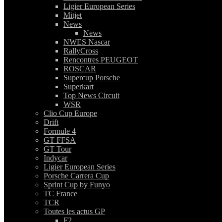
Ligier European Series
Mitjet
News
News
NWES Nascar
RallyCross
Rencontres PEUGEOT
ROSCAR
Supercup Porsche
Superkart
Top News Circuit
WSR
Clio Cup Europe
Drift
Formule 4
GT FFSA
GT Tour
Indycar
Ligier European Series
Porsche Carrera Cup
Sprint Cup by Funyo
TC France
TCR
Toutes les actus GP
F2