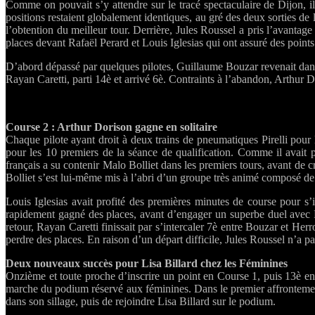
Comme on pouvait s’y attendre sur le tracé spectaculaire de Dijon, 
à
positions restaient globalement identiques, au gré des deux sorties de 
Dijon
l’obtention du meilleur tour. Derrière, Jules Roussel a pris l’avanta
places devant Rafaël Perard et Louis Iglesias qui ont assuré des poin
D’abord dépassé par quelques pilotes, Guillaume Bouzar revenait dans l
Rayan Caretti, parti 14è et arrivé 6è. Contraints à l’abandon, Arthur 
Course 2 : Arthur Dorison gagne en solitaire
Chaque pilote ayant droit à deux trains de pneumatiques Pirelli pour l
pour les 10 premiers de la séance de qualification. Comme il avait p
français a su contenir Malo Bolliet dans les premiers tours, avant de c
Bolliet s’est lui-même mis à l’abri d’un groupe très animé composé de 
Louis Iglesias avait profité des premières minutes de course pour 
rapidement gagné des places, avant d’engager un superbe duel avec 
retour, Rayan Caretti finissait par s’intercaler 7è entre Bouzar et H
perdre des places. En raison d’un départ difficile, Jules Roussel n’a p
Deux nouveaux succès pour Lisa Billard chez les Féminines
Onzième et toute proche d’inscrire un point en Course 1, puis 13è en
marche du podium réservé aux féminines. Dans le premier affrontement
dans son sillage, puis de rejoindre Lisa Billard sur le podium.