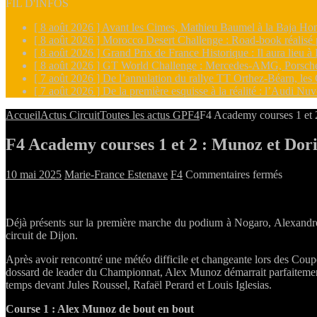
FIL D'INFOS
[ 8 août 2026 ]
Avant les Cimes, Mathieu Baumel à la Baja Hon
[ 8 août 2026 ]
Morocco Desert Challenge : Road-book réalisé
[ 8 août 2026 ]
Grand Prix de France Historique : Il aura lieu
[ 8 août 2026 ]
GT World Challenge : Mercedes-AMG, Porsche an
[ 7 août 2026 ]
De l’annulation du rallye TT Orthez-Béarn, les 
[ 7 août 2026 ]
De la première esquisse à la réalité : l’Audi Nu
Accueil
Actus Circuit
Toutes les actus GP
F4
F4 Academy courses 1 et 2
F4 Academy courses 1 et 2 : Munoz et Dori
sur
10 mai 2025
Marie-France Estenave
F4
Commentaires fermés
F4
Acade
courses
Déjà présents sur la première marche du podium à Nogaro, Alexandr
1
circuit de Dijon.
et
2
Après avoir rencontré une météo difficile et changeante lors des Coup
:
dossard de leader du Championnat, Alex Munoz démarrait parfaitement
Munoz
temps devant Jules Roussel, Rafaël Perard et Louis Iglesias.
et
Doriso
Course 1 : Alex Munoz de bout en bout
récidive