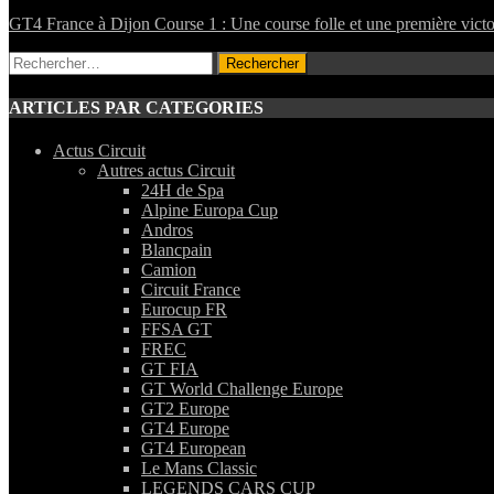
GT4 France à Dijon Course 1 : Une course folle et une première victo
Rechercher :
ARTICLES PAR CATEGORIES
Actus Circuit
Autres actus Circuit
24H de Spa
Alpine Europa Cup
Andros
Blancpain
Camion
Circuit France
Eurocup FR
FFSA GT
FREC
GT FIA
GT World Challenge Europe
GT2 Europe
GT4 Europe
GT4 European
Le Mans Classic
LEGENDS CARS CUP