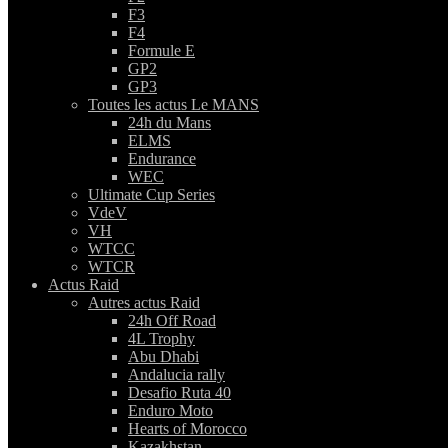
F3
F4
Formule E
GP2
GP3
Toutes les actus Le MANS
24h du Mans
ELMS
Endurance
WEC
Ultimate Cup Series
VdeV
VH
WTCC
WTCR
Actus Raid
Autres actus Raid
24h Off Road
4L Trophy
Abu Dhabi
Andalucia rally
Desafio Ruta 40
Enduro Moto
Hearts of Morocco
Kazakhstan