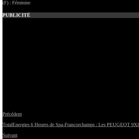
(F) : Féminine
PUBLICITÉ
Précédent
TotalEnergies 6 Heures de Spa-Francorchamps : Les PEUGEOT 9X8 qu
Suivant