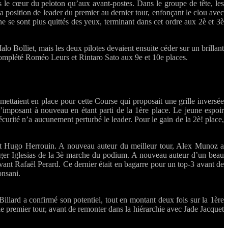
 le cœur du peloton qu’aux avant-postes. Dans le groupe de tête, les
sa position de leader du premier au dernier tour, enfonçant le clou avec
e se sont plus quittés des yeux, terminant dans cet ordre aux 2è et 3è
o Bolliet, mais les deux pilotes devaient ensuite céder sur un brillant
 complété Roméo Leurs et Rintaro Sato aux 9e et 10e places.
 mettaient en place pour cette Course qui proposait une grille inversée
s’imposant à nouveau en étant parti de la 1ère place. Le jeune espoir
écurité n’a aucunement perturbé le leader. Pour le gain de la 2è! place,
r et Hugo Herrouin. A nouveau auteur du meilleur tour, Alex Munoz a
oger Iglesias de la 3è marche du podium. A nouveau auteur d’un beau
vant Rafaël Perard. Ce dernier était en bagarre pour un top-3 avant de
onsani.
llard a confirmé son potentiel, tout en montant deux fois sur la 1ère
 premier tour, avant de remonter dans la hiérarchie avec Jade Jacquet