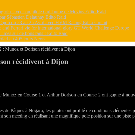
groise avec son pilote Guillaume de Mévius
Edito Raid
 par Sébastien Delaunay
Edito Raid
 à Dijon du 23 au 25 Avril avec HVM Racing
Edito Circuit
d Ferrari vie for international glory
GT World Challenge Europe
Cimes sur de bons rails !
Edito Raid
volari en 405 jours
News
 : Munoz et Dorison récidivent à Dijon
son récidivent à Dijon
my
e Munoz en Course 1 et Arthur Dorison en Course 2 ont gagné à nouve
es de Pâques à Nogaro, les pilotes ont profité de conditions clémentes 
 son meeting en réalisant une magnifique pole position sur une piste
n
nt