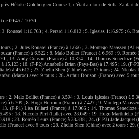
près Héloïse Goldberg en Course 1, c’était au tour de Sofia Zanfari d
i de 09:45 à 10:30
. Roussel 1:16.763 ; 4. Perard 1:16.812 ; 5. Iglesias 1:16.975 ; 6. Bou
urs ; 2. Jules Roussel (France) à 1.666 ; 3. Montego Maassen (Allema
Bouzar (France) à 6.522 ; 8. Malo Bolliet (France) à 6.969 ; 9. Roméo L
570 ; 13. Andy Consani (France) à 10.374 ; 14. Thomas Senecloze (Fr
 à 15.123 ; 18. (F-P2) Annabelle Brian (Pays-Bas) à 17.495 ; 19. (F-P3
(Italie) à 45.612 ; 23. Zhelin Shen (Chine) avec 17 tours ; 24. Nicola
anfari (Maroc) avec 9 tours ; 28. Arthur Dorison (France) avec 5 tou
s ; 2. Malo Bolliet (France) à 3.594 ; 3. Louis Iglesias (France) à 5.
nce) à 6.709 ; 8. Hugo Herrouin (France) à 7.427 ; 9. Montego Maassen 
 13. (F-P1) Lisa Billard (France) à 17.066 ; 14. Thomas Senecloze 
.495 ; 18. Niccolo Pirri (Italie) avec 28.049 ; 19. Hugo Martiniello (F
.918 ; 23. Roméo Leurs (France) à 33.338 ; 24. (F-P3) Jade Jacquet (F
lo (France) avec 6 tours ; 28. Zhelin Shen (Chine) avec 2 tours ; 29.