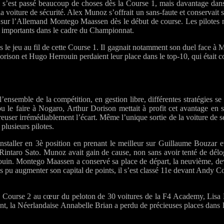
il s’est passé beaucoup de choses dès la Course 1, mais davantage dans
la voiture de sécurité. Alex Munoz s’offrait un sans-faute et conservait 
ge sur l’Allemand Montego Maassen dès le début de course. Les pilotes n
ts importants dans le cadre du Championnat.
e jeu au fil de cette Course 1. Il gagnait notamment son duel face à Mal
Dorison et Hugo Herrouin perdaient leur place dans le top-10, qui était
’ensemble de la compétition, en gestion libre, différentes stratégies se
u le faire à Nogaro, Arthur Dorison mettait à profit cet avantage en 
reuser irrémédiablement l’écart. Même l’unique sortie de la voiture de s
plusieurs pilotes.
s’installer en 3è position en prenant le meilleur sur Guillaume Bouza
Rintaro Sato. Munoz avait gain de cause, non sans avoir tenté de dél
errouin. Montego Maassen a conservé sa place de départ, la neuvième, de
as pu augmenter son capital de points, il s’est classé 11e devant Andy C
 Course 2 au cœur du peloton de 30 voitures de la F4 Academy, Lisa Bi
, la Néerlandaise Annabelle Brian a perdu de précieuses places dans le