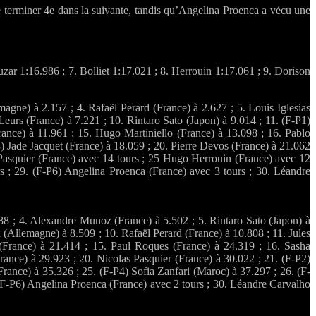
e terminer 4e dans la suivante, tandis qu’Angelina Proenca a vécu une
zar 1:16.986 ; 7. Bolliet 1:17.021 ; 8. Herrouin 1:17.061 ; 9. Dorison
gne) à 2.157 ; 4. Rafaël Perard (France) à 2.627 ; 5. Louis Iglesias
eurs (France) à 7.221 ; 10. Rintaro Sato (Japon) à 9.014 ; 11. (F-P1)
ance) à 11.961 ; 15. Hugo Martiniello (France) à 13.098 ; 16. Pablo
) Jade Jacquet (France) à 18.059 ; 20. Pierre Devos (France) à 21.062
s Pasquier (France) avec 14 tours ; 25 Hugo Herrouin (France) avec 12
rs ; 29. (F-P6) Angelina Proenca (France) avec 3 tours ; 30. Léandre
388 ; 4. Alexandre Munoz (France) à 5.502 ; 5. Rintaro Sato (Japon) à
(Allemagne) à 8.509 ; 10. Rafaël Perard (France) à 10.808 ; 11. Jules
(France) à 21.414 ; 15. Paul Roques (France) à 24.319 ; 16. Sasha
rance) à 29.923 ; 20. Nicolas Pasquier (France) à 30.022 ; 21. (F-P2)
rance) à 35.326 ; 25. (F-P4) Sofia Zanfari (Maroc) à 37.297 ; 26. (F-
 (F-P6) Angelina Proenca (France) avec 2 tours ; 30. Léandre Carvalho