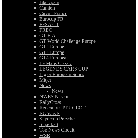
Blancpain
Camion
Circuit France
Eurocup FR
FFSA GT
FREC
GT FIA
GT World Challenge Europe
GT2 Europe
GT4 Europe
GT4 European
Le Mans Classic
LEGENDS CARS CUP
Ligier European Series
Mitjet
News
News
NWES Nascar
RallyCross
Rencontres PEUGEOT
ROSCAR
Supercup Porsche
Superkart
Top News Circuit
WSR