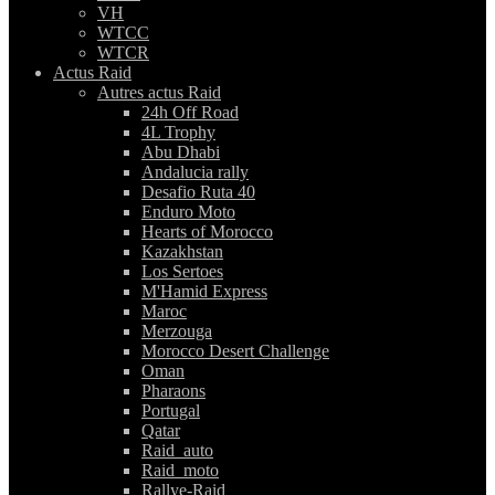
VH
WTCC
WTCR
Actus Raid
Autres actus Raid
24h Off Road
4L Trophy
Abu Dhabi
Andalucia rally
Desafio Ruta 40
Enduro Moto
Hearts of Morocco
Kazakhstan
Los Sertoes
M'Hamid Express
Maroc
Merzouga
Morocco Desert Challenge
Oman
Pharaons
Portugal
Qatar
Raid_auto
Raid_moto
Rallye-Raid