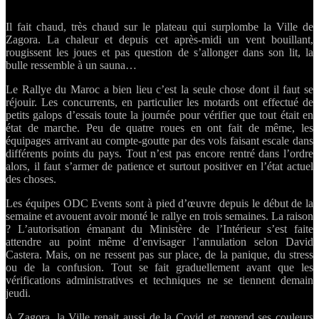
d
M
Il fait chaud, très chaud sur le plateau qui surplombe la Ville de
:
Zagora. La chaleur et depuis cet après-midi un vent bouillant,
A
rougissent les joues et pas question de s’allonger dans son lit, la
à
bulle ressemble à un sauna…
Z
e
Le Rallye du Maroc a bien lieu c’est la seule chose dont il faut se
i
réjouir. Les concurrents, en particulier les motards ont effectué de
!
petits galops d’essais toute la journée pour vérifier que tout était en
état de marche. Peu de quatre roues en ont fait de même, les
équipages arrivant au compte-goutte par des vols faisant escale dans
différents points du pays. Tout n’est pas encore rentré dans l’ordre
alors, il faut s’armer de patience et surtout positiver en l’état actuel
des choses.
Les équipes ODC Events sont à pied d’œuvre depuis le début de la
semaine et avouent avoir monté le rallye en trois semaines. La raison
? L’autorisation émanant du Ministère de l’Intérieur s’est faite
attendre au point même d’envisager l’annulation selon David
Castera. Mais, on ne ressent pas sur place, de la panique, du stress
ou de la confusion. Tout se fait graduellement avant que les
vérifications administratives et techniques ne se tiennent demain
jeudi.
A Zagora, la Ville renait aussi de la Covid et reprend ses couleurs