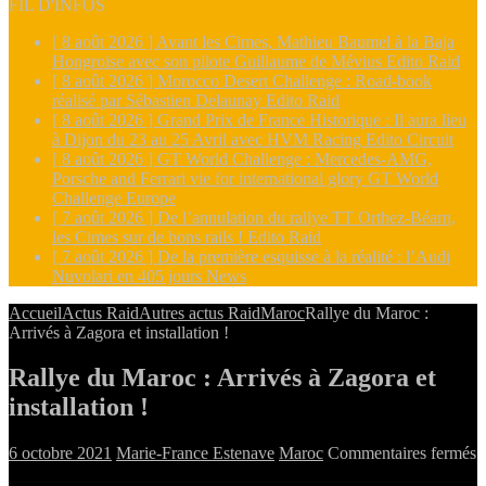
FIL D'INFOS
[ 8 août 2026 ]
Avant les Cimes, Mathieu Baumel à la Baja
Hongroise avec son pilote Guillaume de Mévius
Edito Raid
[ 8 août 2026 ]
Morocco Desert Challenge : Road-book
réalisé par Sébastien Delaunay
Edito Raid
[ 8 août 2026 ]
Grand Prix de France Historique : Il aura lieu
à Dijon du 23 au 25 Avril avec HVM Racing
Edito Circuit
[ 8 août 2026 ]
GT World Challenge : Mercedes-AMG,
Porsche and Ferrari vie for international glory
GT World
Challenge Europe
[ 7 août 2026 ]
De l’annulation du rallye TT Orthez-Béarn,
les Cimes sur de bons rails !
Edito Raid
[ 7 août 2026 ]
De la première esquisse à la réalité : l’Audi
Nuvolari en 405 jours
News
Accueil
Actus Raid
Autres actus Raid
Maroc
Rallye du Maroc :
Arrivés à Zagora et installation !
Rallye du Maroc : Arrivés à Zagora et
installation !
s
6 octobre 2021
Marie-France Estenave
Maroc
Commentaires fermés
R