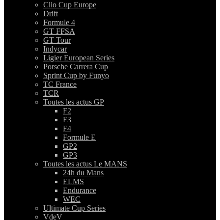
Clio Cup Europe
Drift
Formule 4
GT FFSA
GT Tour
Indycar
Ligier European Series
Porsche Carrera Cup
Sprint Cup by Funyo
TC France
TCR
Toutes les actus GP
F2
F3
F4
Formule E
GP2
GP3
Toutes les actus Le MANS
24h du Mans
ELMS
Endurance
WEC
Ultimate Cup Series
VdeV