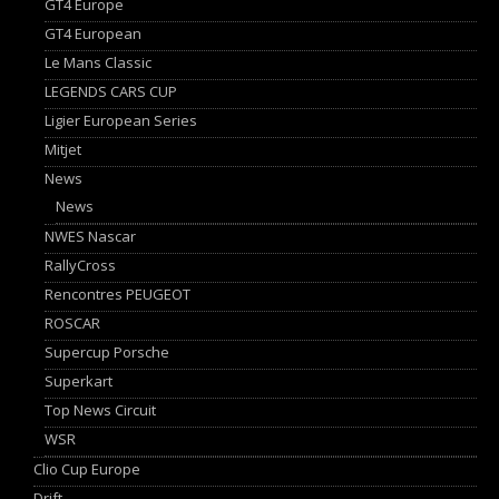
GT4 Europe
GT4 European
Le Mans Classic
LEGENDS CARS CUP
Ligier European Series
Mitjet
News
News
NWES Nascar
RallyCross
Rencontres PEUGEOT
ROSCAR
Supercup Porsche
Superkart
Top News Circuit
WSR
Clio Cup Europe
Drift