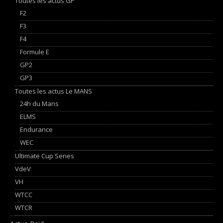
Toutes les actus GP
F2
F3
F4
Formule E
GP2
GP3
Toutes les actus Le MANS
24h du Mans
ELMS
Endurance
WEC
Ultimate Cup Series
VdeV
VH
WTCC
WTCR