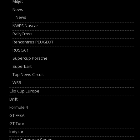
Mitjet
News
News
NWES Nascar
RallyCross
Rencontres PEUGEOT
ROSCAR
Supercup Porsche
Superkart
Top News Circuit
WSR
Clio Cup Europe
Drift
Formule 4
GT FFSA
GT Tour
Indycar
Ligier European Series