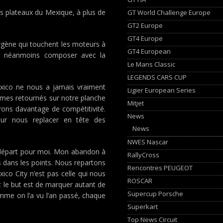
uts plateaux du Mexique, à plus de
GT World Challenge Europe
GT2 Europe
GT4 Europe
gène qui touchent les moteurs à
GT4 European
ent néanmoins composer avec la
Le Mans Classic
LEGENDS CARS CUP
exico ne nous a jamais vraiment
Ligier European Series
mmes retournés sur notre planche
Mitjet
rons davantage de compétitivité.
News
our nous replacer en tête des
News
NWES Nascar
départ pour moi. Mon abandon à
RallyCross
 dans les points. Nous repartons
Rencontres PEUGEOT
xico City n’est pas celle qui nous
ROSCAR
 le but est de marquer autant de
Supercup Porsche
mme on l’a vu l’an passé, chaque
Superkart
Top News Circuit