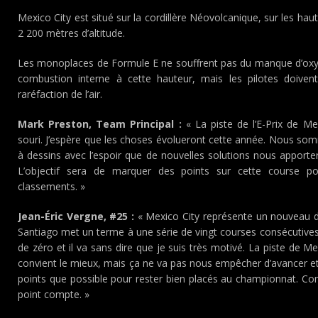
Mexico City est situé sur la cordillère Néovolcanique, sur les ha
2 200 mètres d’altitude.
Les monoplaces de Formule E ne souffrent pas du manque d’oxy
combustion interne à cette hauteur, mais les pilotes doiv
raréfaction de l’air.
Mark Preston, Team Principal :
« La piste de l’E-Prix de M
souri. J’espère que les choses évolueront cette année. Nous so
à dessins avec l’espoir que de nouvelles solutions nous apporte
L’objectif sera de marquer des points sur cette course p
classements. »
Jean-Éric Vergne, #25 :
« Mexico City représente un nouveau 
Santiago met un terme à une série de vingt courses consécutives
de zéro et il va sans dire que je suis très motivé. La piste de Me
convient le mieux, mais ça ne va pas nous empêcher d’avancer et
points que possible pour rester bien placés au championnat. Co
point compte. »