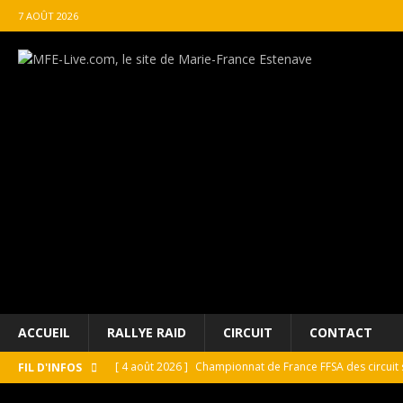
7 AOÛT 2026
ACCUEIL
RALLYE RAID
CIRCUIT
CONTACT
[ 4 août 2026 ]
Championnat de France FFSA des circuit 
FIL D'INFOS
[ 4 août 2026 ]
Paul Cauhaupé rejoint le cercle des vai