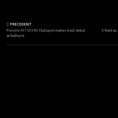
PRÉCÉDENT
Porsche 911 GT2 RS Clubsport makes track debut
X-Raid au 
at Bathurst