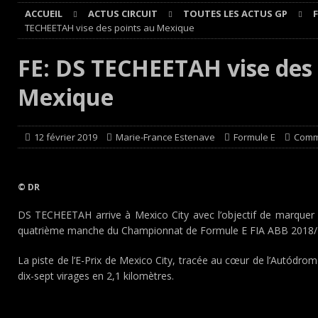
ACCUEIL
ACTUS CIRCUIT
TOUTES LES ACTUS GP
Cours
EDITO CIRCUIT
TECHEETAH vise des points au Mexique
[ 4 août 2026 ]
‘1-2-4-5-3 : 50 ans de moteurs Audi cinq
FE: DS TECHEETAH vise des 
[ 4 août 2026 ]
Autocross et SprinCar : Aydie conclut un
Mexique
[ 3 août 2026 ]
GT4 AKKODIS-ASP : Victoire et double po
[ 4 août 2026 ]
Buggyra Organization and WINBO-DONGJI
12 février 2019
Marie-France Estenave
Formule E
Comm
© DR
DS TECHEETAH arrive à Mexico City avec l’objectif de marquer 
quatrième manche du Championnat de Formule E FIA ABB 2018
La piste de l’E-Prix de Mexico City, tracée au cœur de l’Autód
dix-sept virages en 2,1 kilomètres.