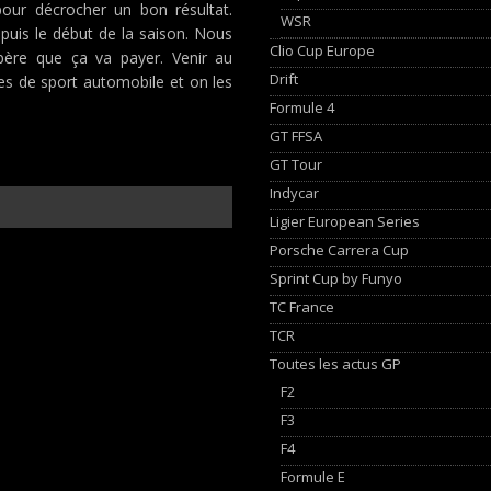
our décrocher un bon résultat.
WSR
puis le début de la saison. Nous
Clio Cup Europe
spère que ça va payer. Venir au
Drift
es de sport automobile et on les
Formule 4
GT FFSA
GT Tour
Indycar
Ligier European Series
Porsche Carrera Cup
Sprint Cup by Funyo
TC France
TCR
Toutes les actus GP
F2
F3
F4
Formule E