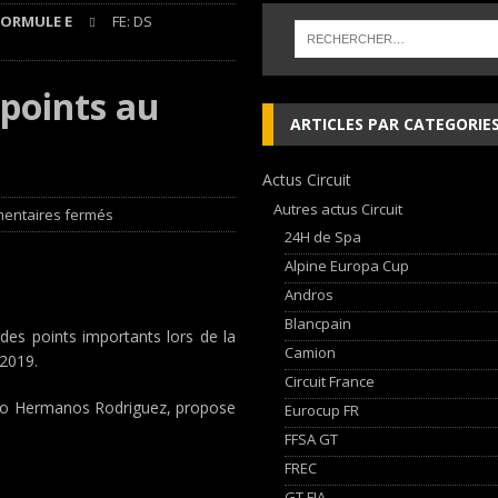
FORMULE E
FE: DS
 cylindres’ Nouvelle exposition spéciale à l’Audi museum mobile
NEWS
points au
 week-end d’exception !
NEWS
ARTICLES PAR CATEGORIE
dium dans la Nièvre !
FFSA GT
Actus Circuit
AN Automotive Technology sign strategic partnership
RALLYE-RAID
Autres actus Circuit
entaires fermés
24H de Spa
Alpine Europa Cup
Andros
Blancpain
des points importants lors de la
Camion
/2019.
Circuit France
romo Hermanos Rodriguez, propose
Eurocup FR
FFSA GT
FREC
GT FIA