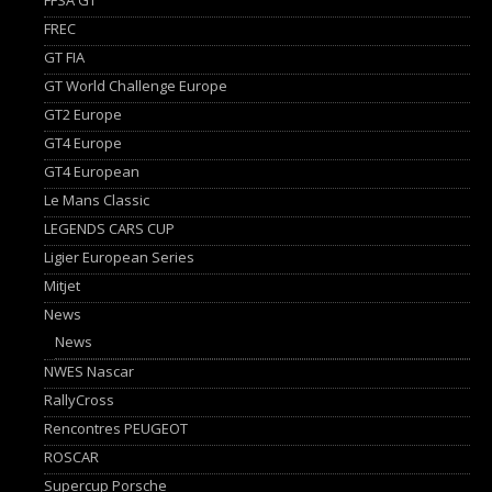
FREC
GT FIA
GT World Challenge Europe
GT2 Europe
GT4 Europe
GT4 European
Le Mans Classic
LEGENDS CARS CUP
Ligier European Series
Mitjet
News
News
NWES Nascar
RallyCross
Rencontres PEUGEOT
ROSCAR
Supercup Porsche