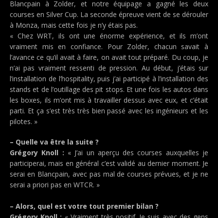
Blancpain à Zolder, et notre équipage a gagné les deux
courses en Silver Cup. La seconde épreuve vient de se dérouler
à Monza, mais cette fois je n’y étais pas.
« Chez WRT, ils ont une énorme expérience, et ils m’ont
vraiment mis en confiance. Pour Zolder, chacun savait à
l’avance ce qu’il avait à faire, on avait tout préparé. Du coup, je
n’ai pas vraiment ressenti de pression. Au début, j’étais sur
l’installation de l’hospitality, puis j’ai participé à l’installation des
stands et de l’outillage des pit stops. Et une fois les autos dans
les boxes, ils m’ont mis à travailler dessus avec eux, et c’était
parti. Et ça s’est très très bien passé avec les ingénieurs et les
pilotes. »
– Quelle va être la suite ?
Grégory Knoll :
« J’ai un aperçu des courses auxquelles je
participerai, mais en général c’est validé au dernier moment. Je
serai en Blancpain, avec pas mal de courses prévues, et je ne
serai a priori pas en WTCR. »
– Alors, quel est votre tout premier bilan ?
Grégory Knoll :
« Vraiment très positif. Je suis avec des gens