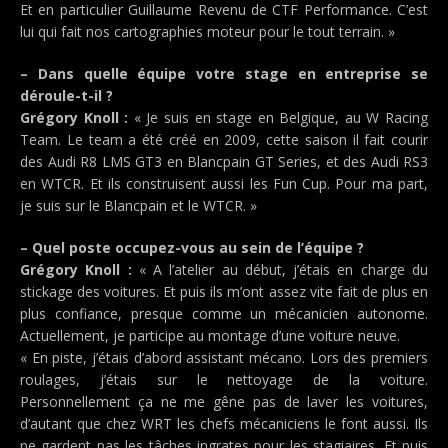
Et en particulier Guillaume Revenu de CTF Performance. C’est
lui qui fait nos cartographies moteur pour le tout terrain. »
– Dans quelle équipe votre stage en entreprise se
déroule-t-il ?
Grégory Knoll :
« Je suis en stage en Belgique, au W Racing
Team. Le team a été créé en 2009, cette saison il fait courir
des Audi R8 LMS GT3 en Blancpain GT Series, et des Audi RS3
en WTCR. Et ils construisent aussi les Fun Cup. Pour ma part,
je suis sur le Blancpain et le WTCR. »
– Quel poste occupez-vous au sein de l’équipe ?
Grégory Knoll :
« A l’atelier au début, j’étais en charge du
stickage des voitures. Et puis ils m’ont assez vite fait de plus en
plus confiance, presque comme un mécanicien autonome.
Actuellement, je participe au montage d’une voiture neuve.
« En piste, j’étais d’abord assistant mécano. Lors des premiers
roulages, j’étais sur le nettoyage de la voiture.
Personnellement ça ne me gêne pas de laver les voitures,
d’autant que chez WRT les chefs mécaniciens le font aussi. Ils
ne gardent pas les tâches ingrates pour les stagiaires. Et puis