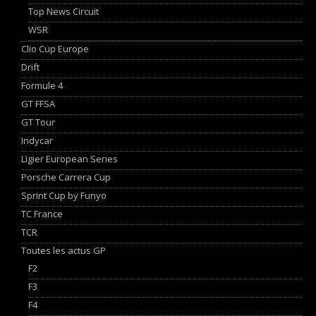
Top News Circuit
WSR
Clio Cup Europe
Drift
Formule 4
GT FFSA
GT Tour
Indycar
Ligier European Series
Porsche Carrera Cup
Sprint Cup by Funyo
TC France
TCR
Toutes les actus GP
F2
F3
F4