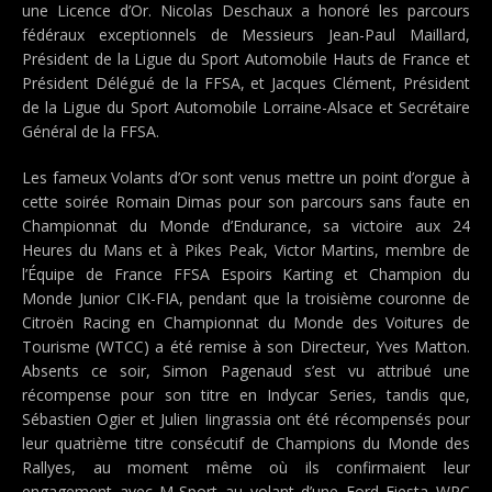
une Licence d’Or. Nicolas Deschaux a honoré les parcours
fédéraux exceptionnels de Messieurs Jean-Paul Maillard,
Président de la Ligue du Sport Automobile Hauts de France et
Président Délégué de la FFSA, et Jacques Clément, Président
de la Ligue du Sport Automobile Lorraine-Alsace et Secrétaire
Général de la FFSA.
Les fameux Volants d’Or sont venus mettre un point d’orgue à
cette soirée Romain Dimas pour son parcours sans faute en
Championnat du Monde d’Endurance, sa victoire aux 24
Heures du Mans et à Pikes Peak, Victor Martins, membre de
l’Équipe de France FFSA Espoirs Karting et Champion du
Monde Junior CIK-FIA, pendant que la troisième couronne de
Citroën Racing en Championnat du Monde des Voitures de
Tourisme (WTCC) a été remise à son Directeur, Yves Matton.
Absents ce soir, Simon Pagenaud s’est vu attribué une
récompense pour son titre en Indycar Series, tandis que,
Sébastien Ogier et Julien Iingrassia ont été récompensés pour
leur quatrième titre consécutif de Champions du Monde des
Rallyes, au moment même où ils confirmaient leur
engagement avec M-Sport au volant d’une Ford Fiesta WRC