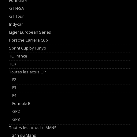
Formule 4
GT FFSA
GT Tour
Indycar
Ligier European Series
Porsche Carrera Cup
Sprint Cup by Funyo
TC France
TCR
Toutes les actus GP
F2
F3
F4
Formule E
GP2
GP3
Toutes les actus Le MANS
24h du Mans