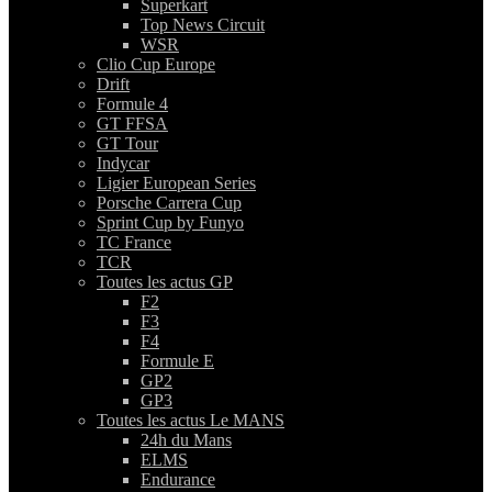
Superkart
Top News Circuit
WSR
Clio Cup Europe
Drift
Formule 4
GT FFSA
GT Tour
Indycar
Ligier European Series
Porsche Carrera Cup
Sprint Cup by Funyo
TC France
TCR
Toutes les actus GP
F2
F3
F4
Formule E
GP2
GP3
Toutes les actus Le MANS
24h du Mans
ELMS
Endurance