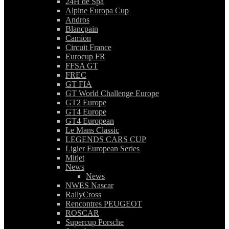
24H de Spa
Alpine Europa Cup
Andros
Blancpain
Camion
Circuit France
Eurocup FR
FFSA GT
FREC
GT FIA
GT World Challenge Europe
GT2 Europe
GT4 Europe
GT4 European
Le Mans Classic
LEGENDS CARS CUP
Ligier European Series
Mitjet
News
News
NWES Nascar
RallyCross
Rencontres PEUGEOT
ROSCAR
Supercup Porsche