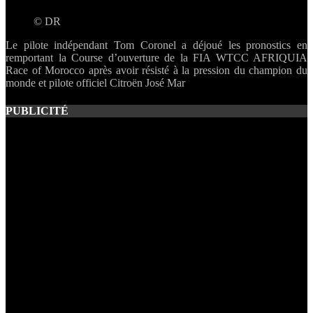
au
© DR
Mar
Deu
Le pilote indépendant Tom Coronel a déjoué les pronostics en
cour
remportant la Course d’ouverture de la FIA WTCC AFRIQUIA
ding
Race of Morocco après avoir résisté à la pression du champion du
!
monde et pilote officiel Citroën José Mar
PUBLICITÉ