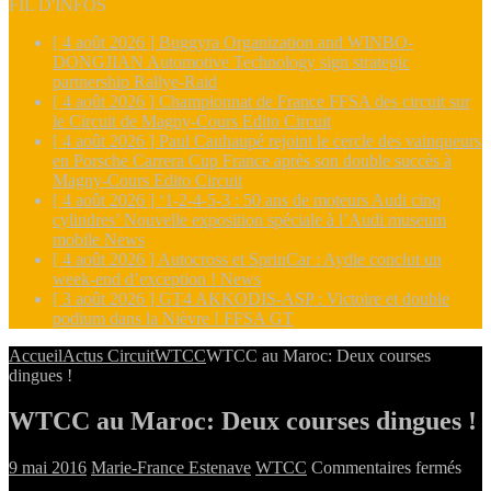
FIL D'INFOS
[ 4 août 2026 ]
Buggyra Organization and WINBO-
DONGJIAN Automotive Technology sign strategic
partnership
Rallye-Raid
[ 4 août 2026 ]
Championnat de France FFSA des circuit sur
le Circuit de Magny-Cours
Edito Circuit
[ 4 août 2026 ]
Paul Cauhaupé rejoint le cercle des vainqueurs
en Porsche Carrera Cup France après son double succès à
Magny-Cours
Edito Circuit
[ 4 août 2026 ]
‘1-2-4-5-3 : 50 ans de moteurs Audi cinq
cylindres’ Nouvelle exposition spéciale à l’Audi museum
mobile
News
[ 4 août 2026 ]
Autocross et SprinCar : Aydie conclut un
week-end d’exception !
News
[ 3 août 2026 ]
GT4 AKKODIS-ASP : Victoire et double
podium dans la Nièvre !
FFSA GT
Accueil
Actus Circuit
WTCC
WTCC au Maroc: Deux courses
dingues !
WTCC au Maroc: Deux courses dingues !
sur
9 mai 2016
Marie-France Estenave
WTCC
Commentaires fermés
WT