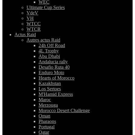
WEC
Ultimate Cup Series
VdeV
VH
WTCC
WTCR
Actus Raid
Autres actus Raid
24h Off Road
4L Trophy
Abu Dhabi
Andalucia rally
Desafio Ruta 40
Enduro Moto
Hearts of Morocco
Kazakhstan
Los Sertoes
M'Hamid Express
Maroc
Merzouga
Morocco Desert Challenge
Oman
Pharaons
Portugal
Qatar